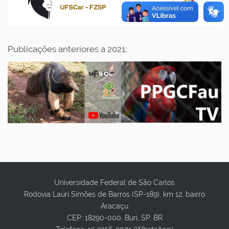
Publicações anteriores a 2021:
Universidade Federal de São Carlos
Rodovia Lauri Simões de Barros (SP-189), km 12, bairro
Aracaçu
CEP:
18290-000
, Buri, SP, BR