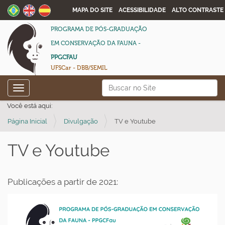
MAPA DO SITE
ACESSIBILIDADE
ALTO CONTRASTE
PROGRAMA DE PÓS-GRADUAÇÃO
EM CONSERVAÇÃO DA FAUNA -
PPGCFAU
UFSCar - DBB/SEMIL
N
Busca
Toggle navigation
a
Busca Avançada…
Você está aqui:
v
Página Inicial
Divulgação
TV e Youtube
e
g
TV e Youtube
a
ç
ã
Publicações a partir de 2021:
o